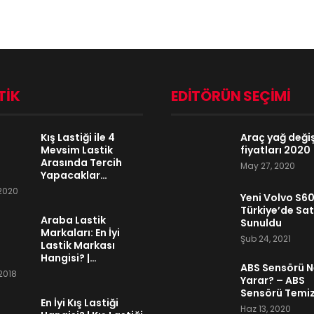
TIK
EDITÖRÜN SEÇIMI
Kış Lastiği ile 4
Araç yağ deği
Mevsim Lastik
fiyatları 2020
Arasında Tercih
May 27, 2020
Yapacaklar…
 2020
Yeni Volvo S60
Türkiye’de Sat
Araba Lastik
Sunuldu
Markaları: En İyi
Şub 24, 2021
Lastik Markası
Hangisi? |…
ABS Sensörü N
 2018
Yarar? – ABS
Sensörü Temiz
En İyi Kış Lastiği
Haz 13, 2020