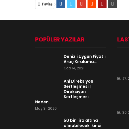
Paylaş
POPÜLER YAZILAR
LAS
Denizli Uygun Fiyatlı
Araç Kiralama…
Oca 14, 2021
Eki 27,
Ani Direksiyon
Sertleşmesi |
Direksiyon
Sertleşmesi
Neden…
May 31, 2020
Eki 30,
50 bin lira altına
alınabilecek ikinci