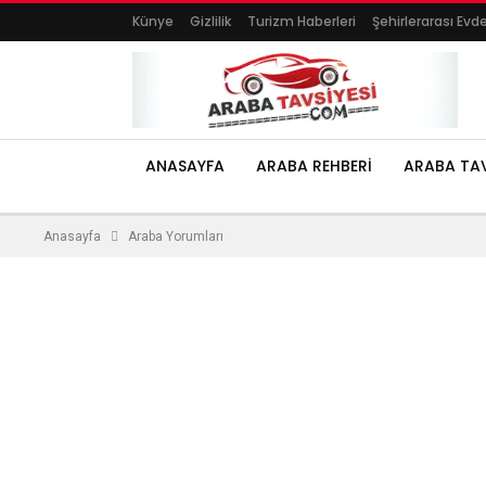
Künye
Gizlilik
Turizm Haberleri
Şehirlerarası Evd
ANASAYFA
ARABA REHBERI
ARABA TAV
Anasayfa
Araba Yorumları