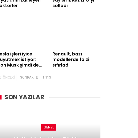
iyatlarını Etkileyen
sayısı ilk kez LPG’yi
aktörler
solladı
esla işleri iyice
Renault, bazı
üyütmek istiyor:
modellerde faizi
lon Musk şimdi de…
sıfırladı
ÖNCEKI
SONRAKI
1 113
SON YAZILAR
GENEL