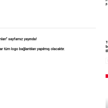
F
F
ları” sayfamız yayında!
T
b
r tüm logo bağlantıları yapılmış olacaktır.
E