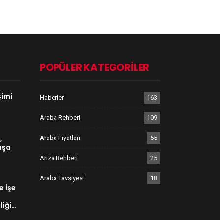
POPÜLER KATEGORILER
şimi
Haberler
163
Araba Rehberi
109
,
Araba Fiyatları
55
ışa
Arıza Rehberi
25
Araba Tavsiyesi
18
e İşe
liği…