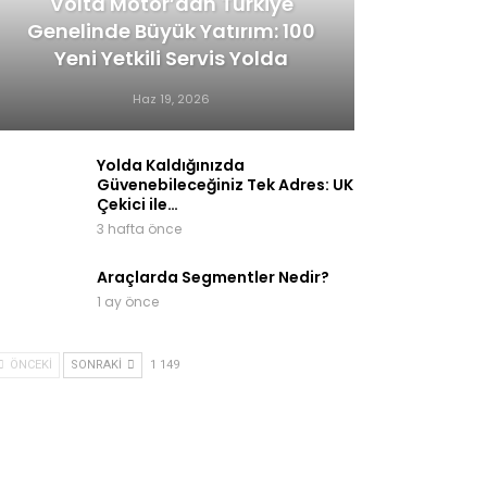
Volta Motor’dan Türkiye
Genelinde Büyük Yatırım: 100
Yeni Yetkili Servis Yolda
Haz 19, 2026
Yolda Kaldığınızda
Güvenebileceğiniz Tek Adres: UK
Çekici ile…
3 hafta önce
Araçlarda Segmentler Nedir?
1 ay önce
ÖNCEKI
SONRAKI
1 149