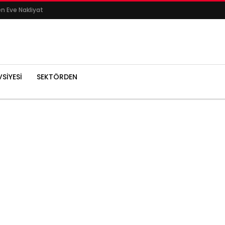
en Eve Nakliyat
SIYESI
SEKTÖRDEN