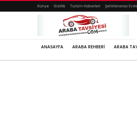
Künye
Gizlilik
Turizm Haberleri
Şehirlerarası Evd
ANASAYFA
ARABA REHBERI
ARABA TAV