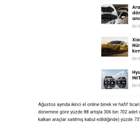
Ara
dön
an
Eki 
Xia
Nür
kır
Eki 
Hyu
INI
Eki 
Ağustos ayında ikinci el online binek ve hafif tica
dönemine göre yüzde 88 artışla 306 bin 702 adet o
kalkan araçlar satılmış kabul edildiğinde) yüzde 73’ü