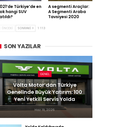
021’de Türkiye’de en
A segmenti Araçlar:
ok hangi SUV
A Segmenti Araba
atıldı?
Tavsiyesi 2020
ÖNCEKI
SONRAKI
1 113
SON YAZILAR
GENEL
Volta Motor’dan Türkiye
Genelinde Büyük Yatırım: 100
Yeni Yetkili Servis Yolda
Haz 19, 2026
Yolda Kaldığınızda