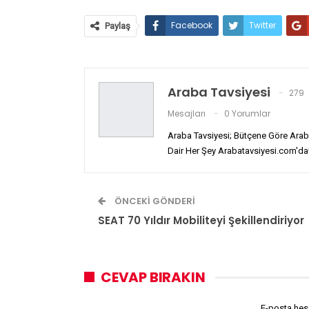
Facebook
Twitter
Paylaş
Araba Tavsiyesi
279
Mesajları
0 Yorumlar
Araba Tavsiyesi; Bütçene Göre Araba
Dair Her Şey Arabatavsiyesi.com'da
ÖNCEKI GÖNDERI
SEAT 70 Yıldır Mobiliteyi Şekillendiriyor
CEVAP BIRAKIN
E-posta hes