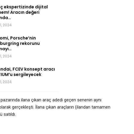
ç ekspertizinde dijital
em! Aracın değeri
ında…
31, 2024
omi, Porsche’nin
burgring rekorunu
mayı…
31, 2024
ndai, FCEV konsept aracı
TIUM’u sergileyecek
31, 2024
ri pazarında ilana çıkan araç adedi geçen senenin aynı
larak gerçekleşti. İlana çıkan araçların (ilandan tamamen
 satıldı.