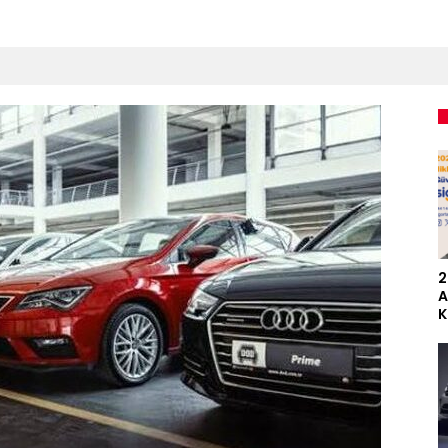
2
A
K