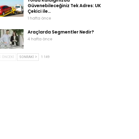
Güvenebileceğiniz Tek Adres: UK
Çekici ile…
1 hafta önce
Araçlarda Segmentler Nedir?
4 hafta önce
ÖNCEKI
SONRAKI
1 149