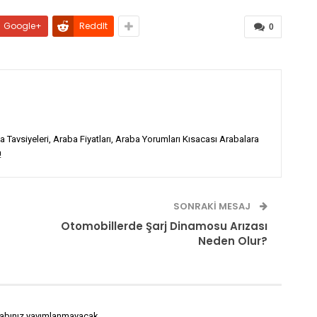
Google+
ReddIt
0
 Tavsiyeleri, Araba Fiyatları, Araba Yorumları Kısacası Arabalara
!
SONRAKI MESAJ
Otomobillerde Şarj Dinamosu Arızası
Neden Olur?
abınız yayımlanmayacak.