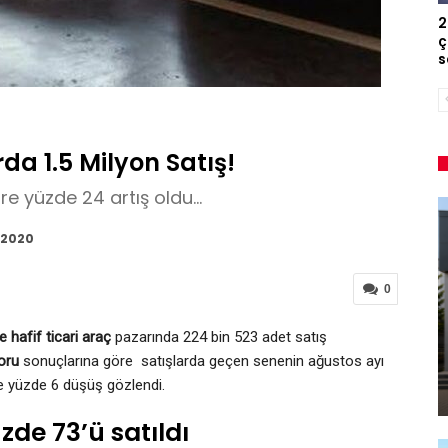
2
ç
s
da 1.5 Milyon Satış!
e yüzde 24 artış oldu...
, 2020
0
e hafif ticari araç
pazarında 224 bin 523 adet satış
poru
sonuçlarına göre satışlarda geçen senenin ağustos ayı
e yüzde 6 düşüş gözlendi.
zde 73’ü satıldı