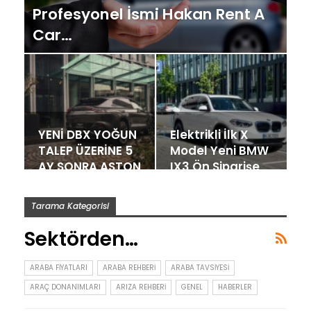
Profesyonel İsmi Hakan Rent A
Car…
YENİ DBX YOĞUN
Elektrikli İlk X
TALEP ÜZERİNE 5
Model Yeni BMW
AY SONRA ASTON
IX3 Ön Siparişe
MARTIN…
Açıldı
Tarama Kategorisi
Sektörden…
ARABA FIYATLARI
ARABA REHBERI
ARABA TAVSIYESI
ARAÇ DONANIMLARI
ARIZA REHBERI
GENEL
HABERLER