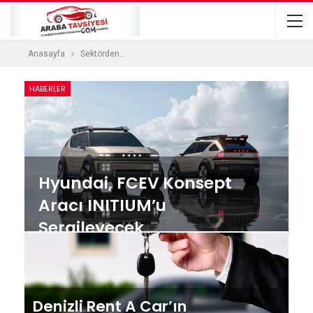
Anasayfa
Sektörden…
HABERLER
Hyundai, FCEV Konsept
Aracı INITIUM’u
Sergileyecek
Denizli Rent A Car’ın