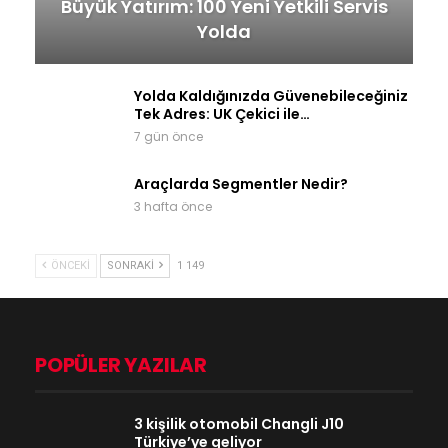
Büyük Yatırım: 100 Yeni Yetkili Servis
Yolda
Yolda Kaldığınızda Güvenebileceğiniz
Tek Adres: UK Çekici ile…
7 gün önce
Araçlarda Segmentler Nedir?
3 hafta önce
ÖNCEKI
SONRAKI
1 149
POPÜLER YAZILAR
3 kişilik otomobil Changli J10
Türkiye’ye geliyor