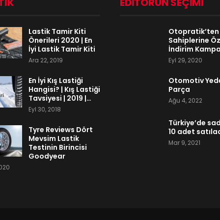
TIK
EDITÖRÜN SEÇIMI
Lastik Tamir Kiti
Otopratik’ten
Önerileri 2020 | En
Sahiplerine Öz
İyi Lastik Tamir Kiti
İndirim Kamp
Ara 22, 2019
Eyl 29, 2020
En İyi Kış Lastiği
Otomotiv Yed
Hangisi? | Kış Lastiği
Parça
Tavsiyesi | 2019 |…
Ağu 4, 2022
Eyl 30, 2018
Türkiye’de sa
Tyre Reviews Dört
10 adet satıla
Mevsim Lastik
Mar 9, 2021
Testinin Birincisi
Goodyear
2020