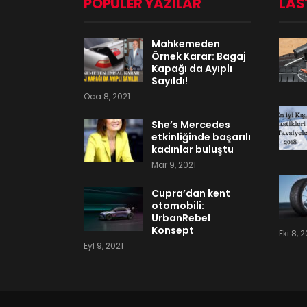
POPÜLER YAZILAR
LAS
Mahkemeden
Örnek Karar: Bagaj
Kapağı da Ayıplı
Sayıldı!
Oca 8, 2021
She’s Mercedes
etkinliğinde başarılı
kadınlar buluştu
Mar 9, 2021
Cupra’dan kent
otomobili:
UrbanRebel
Konsept
Eki 8, 
Eyl 9, 2021