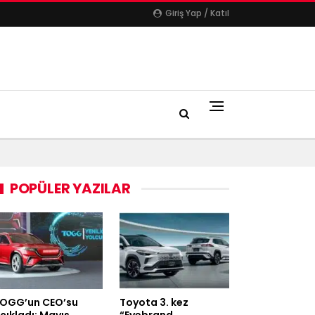
Giriş Yap / Katıl
POPÜLER YAZILAR
OGG’un CEO’su
Toyota 3. kez