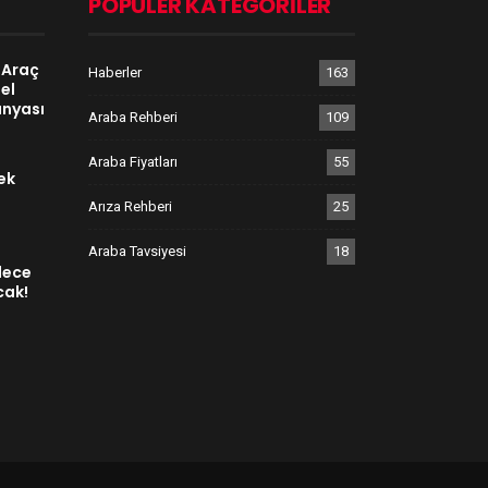
POPÜLER KATEGORILER
 Araç
Haberler
163
el
anyası
Araba Rehberi
109
Araba Fiyatları
55
ek
Arıza Rehberi
25
Araba Tavsiyesi
18
dece
cak!