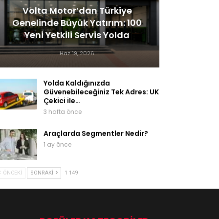
Volta Motor’dan Türkiye
Genelinde Büyük Yatırım: 100
Yeni Yetkili Servis Yolda
Haz 19, 2026
Yolda Kaldığınızda
Güvenebileceğiniz Tek Adres: UK
Çekici ile…
3 hafta önce
Araçlarda Segmentler Nedir?
1 ay önce
ÖNCEKI
SONRAKI
1 149