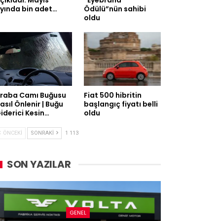
çıkladı: Mayıs
“Eyebrand
yında bin adet…
Ödülü”nün sahibi
oldu
raba Camı Buğusu
Fiat 500 hibritin
asıl Önlenir | Buğu
başlangıç fiyatı belli
iderici Kesin…
oldu
ÖNCEKI
SONRAKI
1 113
SON YAZILAR
GENEL