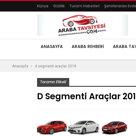
Künye
Gizlilik
Turizm Haberleri
Şehirlerarası Evd
ANASAYFA
ARABA REHBERI
ARABA TAV
Anasayfa
d segmenti araçlar 2018
Tarama Etiketi
D Segmenti Araçlar 20