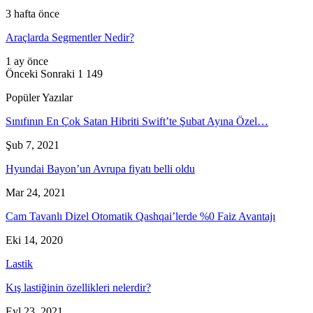
3 hafta önce
Araçlarda Segmentler Nedir?
1 ay önce
Önceki
Sonraki
1 149
Popüler Yazılar
Sınıfının En Çok Satan Hibriti Swift’te Şubat Ayına Özel…
Şub 7, 2021
Hyundai Bayon’un Avrupa fiyatı belli oldu
Mar 24, 2021
Cam Tavanlı Dizel Otomatik Qashqai’lerde %0 Faiz Avantajı
Eki 14, 2020
Lastik
Kış lastiğinin özellikleri nelerdir?
Eyl 23, 2021