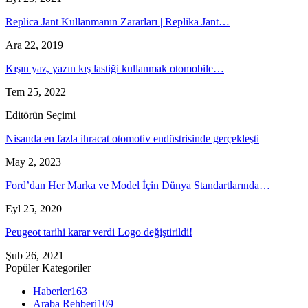
Replica Jant Kullanmanın Zararları | Replika Jant…
Ara 22, 2019
Kışın yaz, yazın kış lastiği kullanmak otomobile…
Tem 25, 2022
Editörün Seçimi
Nisanda en fazla ihracat otomotiv endüstrisinde gerçekleşti
May 2, 2023
Ford’dan Her Marka ve Model İçin Dünya Standartlarında…
Eyl 25, 2020
Peugeot tarihi karar verdi Logo değiştirildi!
Şub 26, 2021
Popüler Kategoriler
Haberler
163
Araba Rehberi
109