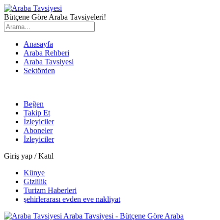
Bütçene Göre Araba Tavsiyeleri!
Anasayfa
Araba Rehberi
Araba Tavsiyesi
Sektörden
Beğen
Takip Et
İzleyiciler
Aboneler
İzleyiciler
Giriş yap / Katıl
Künye
Gizlilik
Turizm Haberleri
şehirlerarası evden eve nakliyat
Araba Tavsiyesi - Bütçene Göre Araba