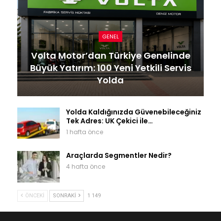
GENEL
Volta Motor’dan Türkiye Genelinde
Büyük Yatırım: 100 Yeni Yetkili Servis
Yolda
Yolda Kaldığınızda Güvenebileceğiniz
Tek Adres: UK Çekici ile…
1 hafta önce
Araçlarda Segmentler Nedir?
4 hafta önce
ÖNCEKI
SONRAKI
1 149