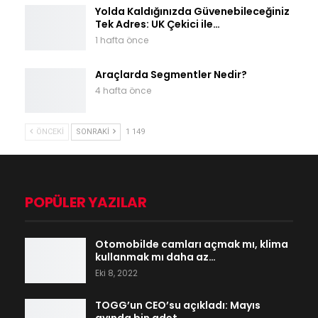
Yolda Kaldığınızda Güvenebileceğiniz
Tek Adres: UK Çekici ile…
1 hafta önce
Araçlarda Segmentler Nedir?
4 hafta önce
ÖNCEKI
SONRAKI
1 149
POPÜLER YAZILAR
Otomobilde camları açmak mı, klima
kullanmak mı daha az…
Eki 8, 2022
TOGG’un CEO’su açıkladı: Mayıs