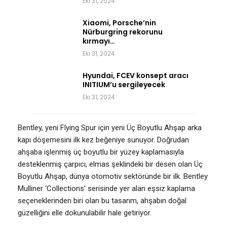
Eki 31, 2024
Xiaomi, Porsche’nin
Nürburgring rekorunu
kırmayı…
Eki 31, 2024
Hyundai, FCEV konsept aracı
INITIUM’u sergileyecek
Eki 31, 2024
Bentley, yeni Flying Spur için yeni Üç Boyutlu Ahşap arka
kapı döşemesini ilk kez beğeniye sunuyor. Doğrudan
ahşaba işlenmiş üç boyutlu bir yüzey kaplamasıyla
desteklenmiş çarpıcı, elmas şeklindeki bir desen olan Üç
Boyutlu Ahşap, dünya otomotiv sektöründe bir ilk. Bentley
Mulliner ‘Collections’ serisinde yer alan eşsiz kaplama
seçeneklerinden biri olan bu tasarım, ahşabın doğal
güzelliğini elle dokunulabilir hale getiriyor.