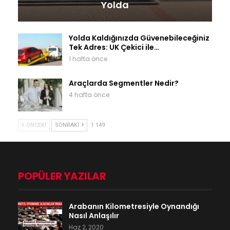
Yolda
Yolda Kaldığınızda Güvenebileceğiniz
Tek Adres: UK Çekici ile…
1 hafta önce
Araçlarda Segmentler Nedir?
4 hafta önce
ÖNCEKI
SONRAKI
1 149
POPÜLER YAZILAR
Arabanın Kilometresiyle Oynandığı
Nasıl Anlaşılır
Haz 2, 2020