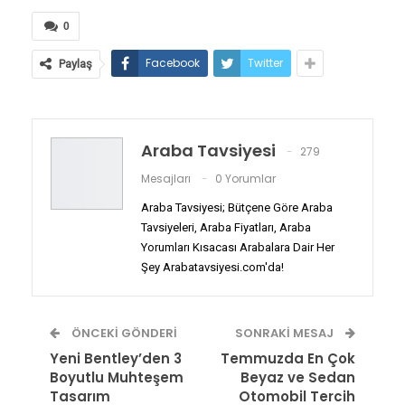
0
Facebook
Twitter
Paylaş
Araba Tavsiyesi
279
Mesajları
0 Yorumlar
Araba Tavsiyesi; Bütçene Göre Araba
Tavsiyeleri, Araba Fiyatları, Araba
Yorumları Kısacası Arabalara Dair Her
Şey Arabatavsiyesi.com'da!
ÖNCEKI GÖNDERI
SONRAKI MESAJ
Yeni Bentley’den 3
Temmuzda En Çok
Boyutlu Muhteşem
Beyaz ve Sedan
Tasarım
Otomobil Tercih