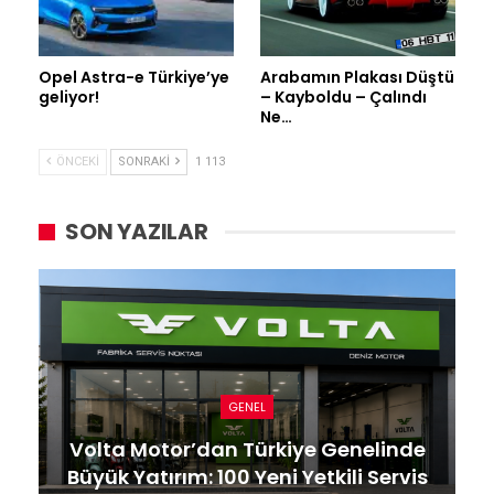
Opel Astra-e Türkiye’ye
Arabamın Plakası Düştü
geliyor!
– Kayboldu – Çalındı
Ne…
ÖNCEKI
SONRAKI
1 113
SON YAZILAR
GENEL
Volta Motor’dan Türkiye Genelinde
Büyük Yatırım: 100 Yeni Yetkili Servis