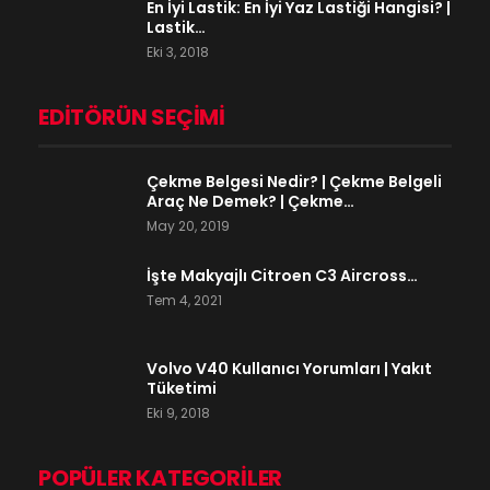
En İyi Lastik: En İyi Yaz Lastiği Hangisi? |
Lastik…
Eki 3, 2018
EDITÖRÜN SEÇIMI
Çekme Belgesi Nedir? | Çekme Belgeli
Araç Ne Demek? | Çekme…
May 20, 2019
İşte Makyajlı Citroen C3 Aircross…
Tem 4, 2021
Volvo V40 Kullanıcı Yorumları | Yakıt
Tüketimi
Eki 9, 2018
POPÜLER KATEGORILER