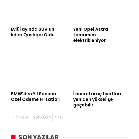
Eylül ayında SUV’un
Yeni Opel Astra
lideri Qashqai Oldu
tamamen
elektrikleniyor
BMW’den Yıl Sonuna
İkinci el araç fiyatları
Özel Ödeme Fırsatları
yeniden yükselişe
geçebilir
ÖNCEKI
SONRAKI
1 113
SON YAZILAR