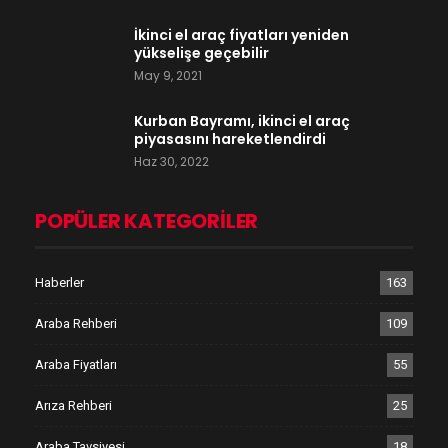
İkinci el araç fiyatları yeniden
yükselişe geçebilir
May 9, 2021
Kurban Bayramı, ikinci el araç
piyasasını hareketlendirdi
Haz 30, 2022
POPÜLER KATEGORILER
Haberler
163
Araba Rehberi
109
Araba Fiyatları
55
Arıza Rehberi
25
Araba Tavsiyesi
18