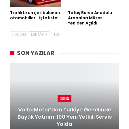
Trafikte en çok bulunan
Tofaş Bursa Anadolu
otomobiller… İşte liste!
Arabaları Müzesi
Yeniden Açıldı
ÖNCEKI
SONRAKI
1 113
SON YAZILAR
GENEL
Volta Motor’dan Türkiye Genelinde
Büyük Yatırım: 100 Yeni Yetkili Servis
Yolda