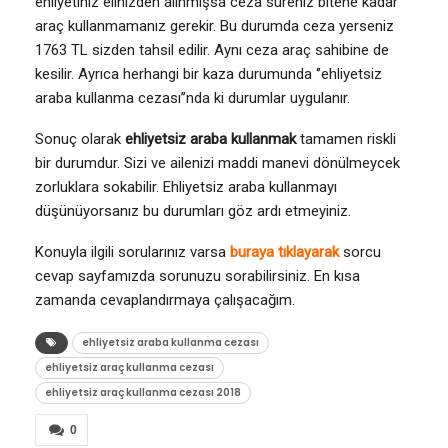
ehliyetiniz elinizden alınmışsa ceza süreniz bitene kadar
araç kullanmamanız gerekir. Bu durumda ceza yerseniz
1763 TL sizden tahsil edilir. Aynı ceza araç sahibine de
kesilir. Ayrıca herhangi bir kaza durumunda ‘’ehliyetsiz
araba kullanma cezası’’nda ki durumlar uygulanır.
Sonuç olarak
ehliyetsiz araba kullanmak
tamamen riskli
bir durumdur. Sizi ve ailenizi maddi manevi dönülmeycek
zorluklara sokabilir. Ehliyetsiz araba kullanmayı
düşünüyorsanız bu durumları göz ardı etmeyiniz.
Konuyla ilgili sorularınız varsa
buraya tıklayarak
sorcu
cevap sayfamızda sorunuzu sorabilirsiniz. En kısa
zamanda cevaplandırmaya çalışacağım.
ehliyetsiz araba kullanma cezası
ehliyetsiz araç kullanma cezası
ehliyetsiz araç kullanma cezası 2018
0