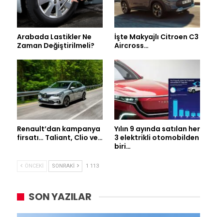
Arabada Lastikler Ne
İşte Makyajlı Citroen C3
Zaman Değiştirilmeli?
Aircross…
Renault’dan kampanya
Yılın 9 ayında satılan her
firsatı… Taliant, Clio ve…
3 elektrikli otomobilden
biri…
ÖNCEKI
SONRAKI
1 113
SON YAZILAR