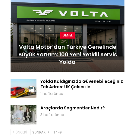
GENEL
Volta Motor’dan Türkiye Genelinde
Büyük Yatırım: 100 Yeni Yetkili Servis
Yolda
Yolda Kaldığınızda Güvenebileceğiniz
Tek Adres: UK Çekici ile…
1 hafta önce
Araçlarda Segmentler Nedir?
3 hafta önce
ÖNCEKI
SONRAKI
1 149