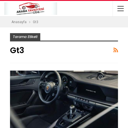
Anasayfa
Gt3
Tarama Etiketi
Gt3