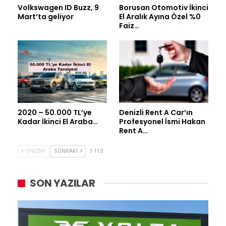
Volkswagen ID Buzz, 9
Borusan Otomotiv İkinci
Mart’ta geliyor
El Aralık Ayına Özel %0
Faiz…
2020 – 50.000 TL’ye
Denizli Rent A Car’ın
Kadar İkinci El Araba…
Profesyonel İsmi Hakan
Rent A…
ÖNCEKI
SONRAKI
1 113
SON YAZILAR